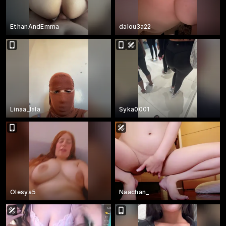
EthanAndEmma
dalou3a22
Linaa_lala
Syka0001
Olesya5
Naachan_