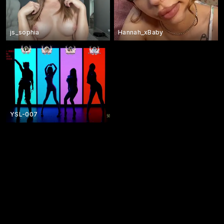
js_sophia
Hannah_xBaby
YSL-007