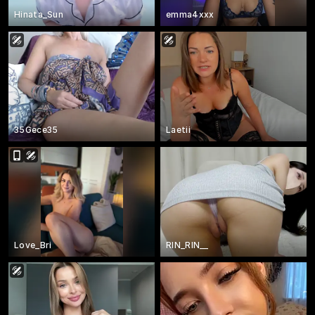
Hinata_Sun
emma4xxx
35Gece35
Laetii
Love_Bri
RIN_RIN__