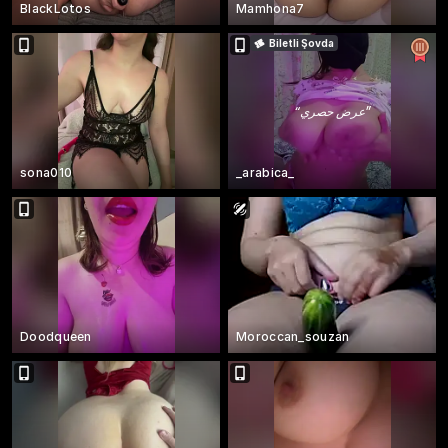
BlackLotos
Mamhona7
Biletli Şovda
“
عرض حصري
”
sona010
_arabica_
Doodqueen
Moroccan_souzan