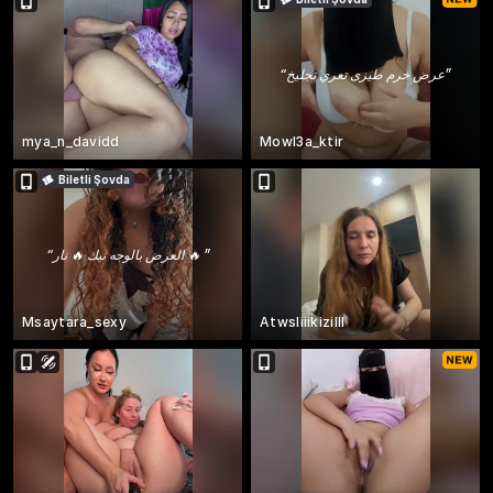
“
عرض خرم طيزى تعري تجليخ
”
mya_n_davidd
Mowl3a_ktir
Biletli Şovda
“
العرض بالوجه نيك 🔥 نار 🔥
”
Msaytara_sexy
Atwsliiikizilll