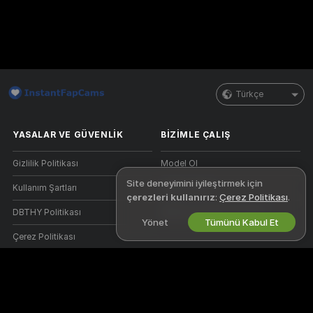
Türkçe
YASALAR VE GÜVENLIK
BIZIMLE ÇALIŞ
Gizlilik Politikası
Model Ol
Site deneyimini iyileştirmek için
Kullanım Şartları
Stüdyo Kaydı
çerezleri kullanırız
:
Çerez Politikası
.
DBTHY Politikası
Webcam Ortaklık Programı
Yönet
Tümünü Kabul Et
Çerez Politikası
Ebeveyn Kontrolü Kılavuzu
Köleliğe Karşı Yardım