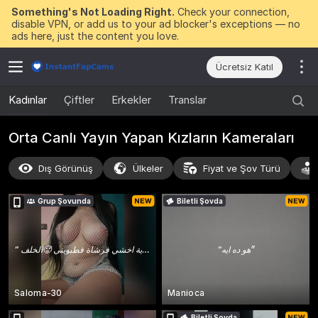
Something's Not Loading Right.
Check your connection,
disable VPN, or add us to your ad blocker's exceptions — no
ads here, just the content you love.
Ücretsiz Katıl
Kadınlar
Çiftler
Erkekler
Translar
Orta Canlı Yayın Yapan Kızların Kameraları
Dış Görünüş
Ülkeler
Fiyat ve Şov Türü
Grup Şovunda
Biletli Şovda
“
أوقف اكفت عارية اخشي فرشاة فطبوبني 🥵الخلف
”
“
هو ده ايه
”
Saloma-30
Manioca
Biletli Şovda