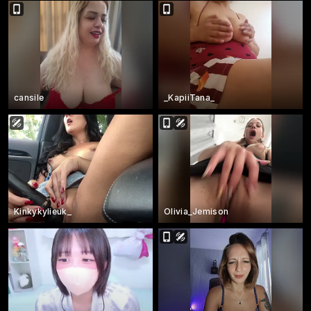
cansile
_KapiiTana_
Kinkykylieuk_
Olivia_Jemison