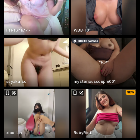
FaRaSha777
WBB-101
Biletli Şovda
“
VİP
”
sayaka_xo
mysteriouscouple001
xiao-Lin
RubyRiot